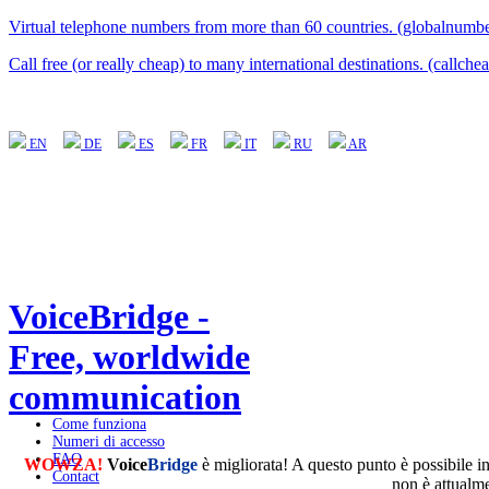
Virtual telephone numbers from more than 60 countries. (globalnumbe
Call free (or really cheap) to many international destinations. (callche
EN
DE
ES
FR
IT
RU
AR
VoiceBridge -
Free, worldwide
communication
Come funziona
Numeri di accesso
FAQ
WOWZA!
Voice
Bridge
è migliorata! A questo punto è possibile in
Contact
non è attualm