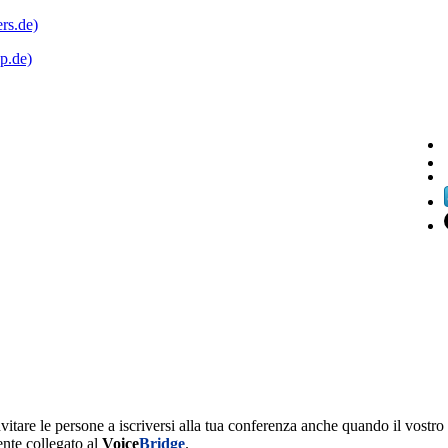
rs.de)
ap.de)
vitare le persone a iscriversi alla tua conferenza anche quando il vostro 
ente collegato al
Voice
Bridge
.