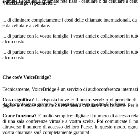
Elimina i costi delle chiamate rete fissa - cellulare o da cellulare a cell
VoiceBridge
vi permette ...
... di eliminare completamente i costi delle chiamate internazionali, da r
e da cellulare a cellulare.
... di parlare con la vostra famiglia, i vostri amici e collaboratori in tu
alcun costo.
... di parlare con la vostra famiglia, i vostri amici e collaboratori in tu
alcun costo.
Che
cos'e VoiceBridge?
Tecnicamente, VoiceBridge è un servizio di audioconferenza internazio
Cosa significa?
La risposta breve è: il nostro servizio vi permette di 
Audioconferenza gratuita. Numeri di accesso in oltre 50+ Paesi.
pagare le costose chiamate da rete fissa a cellulare o tra cellulari. Per
Come funziona?
È molto semplice: digitate il numero di accesso rela
di una sala conferenze virtuale a vostra scelta. Poi comunicate il nu
attraverso il numero di accesso del loro Paese. In questo modo, ognuno
vostra chiamata sarà completamente gratuita!