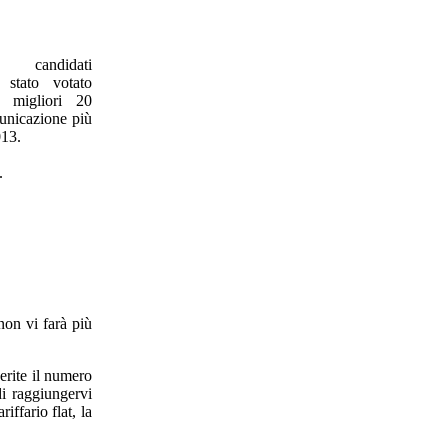
candidati
stato votato
 migliori 20
unicazione più
013.
.
 non vi farà più
erite il numero
di raggiungervi
ffario flat, la