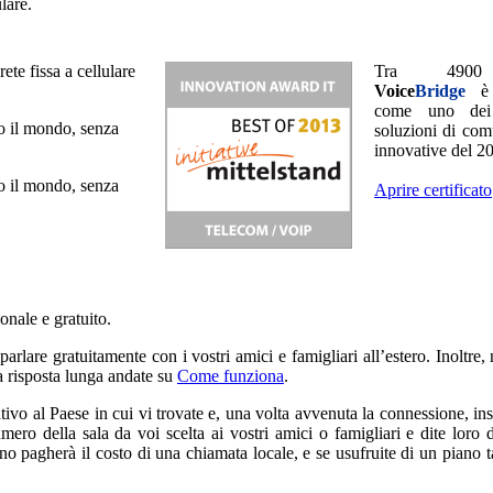
ulare.
ete fissa a cellulare
Tra 4900 
Voice
Bridge
è 
come uno dei
tto il mondo, senza
soluzioni di com
innovative del 2
tto il mondo, senza
Aprire certificato
nale e gratuito.
parlare gratuitamente con i vostri amici e famigliari all’estero. Inoltre,
 la risposta lunga andate su
Come funziona
.
tivo al Paese in cui vi trovate e, una volta avvenuta la connessione, ins
mero della sala da voi scelta ai vostri amici o famigliari e dite loro 
 pagherà il costo di una chiamata locale, e se usufruite di un piano tari